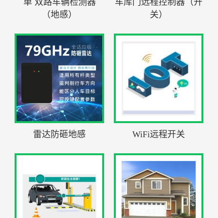
单 双路车辆检测器
车库门远程控制器（开
（地感）
关）
雷达防砸地感
WiFi远程开关