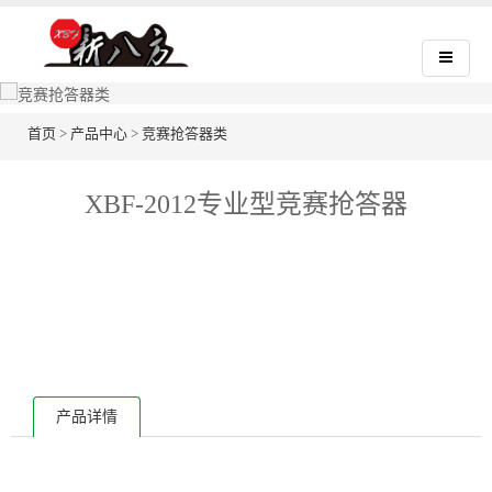
首页
>
产品中心
>
竞赛抢答器类
XBF-2012专业型竞赛抢答器
产品详情