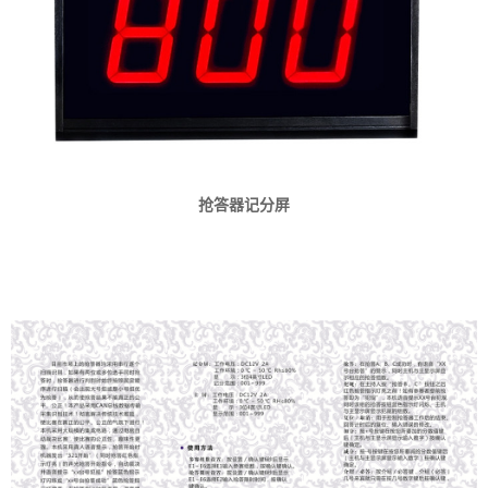
抢答器记分屏