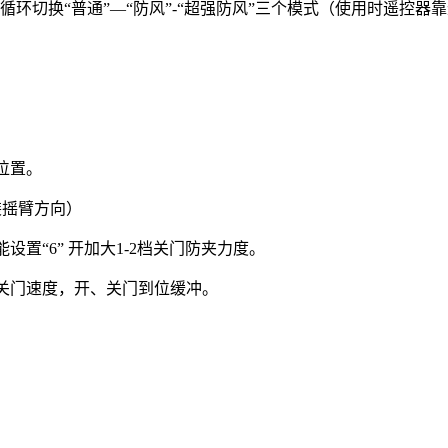
循环切换“普通”—“防风”-“超强防风”三个模式（使用时遥控器
位置。
装摇臂方向）
设置“6” 开加大1-2档关门防夹力度。
关门速度，开、关门到位缓冲。